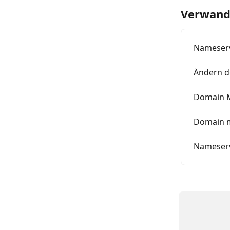
Verwandt
Nameser
Ändern d
Domain 
Domain m
Nameser