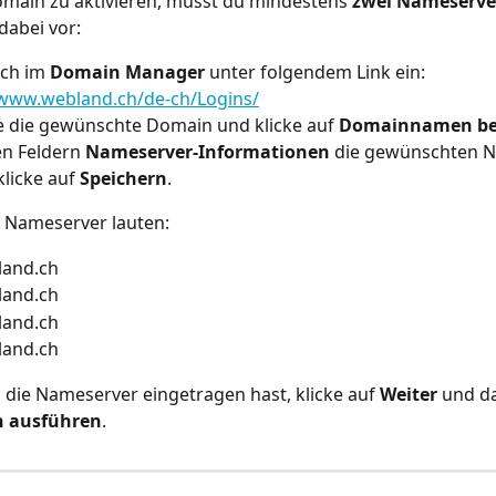
main zu aktivieren, musst du mindestens 
zwei Nameserve
dabei vor:
ch im 
Domain Manager
 unter folgendem Link ein:
/www.webland.ch/de-ch/Logins/
 die gewünschte Domain und klicke auf 
Domainnamen be
en Feldern 
Nameserver-Informationen
 die gewünschten 
licke auf 
Speichern
.
 Nameserver lauten:
land.ch
land.ch
land.ch
land.ch
ie Nameserver eingetragen hast, klicke auf 
Weiter
 und d
 ausführen
.