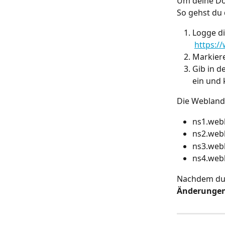
Um deine Do
So gehst du 
Logge di
​ 
https:/
Markiere
Gib in d
ein und k
Die Webland
ns1.web
ns2.web
ns3.web
ns4.web
Nachdem du d
Änderungen