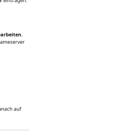
r
 eintragen.
arbeiten
.
Nameserver 
anach auf 