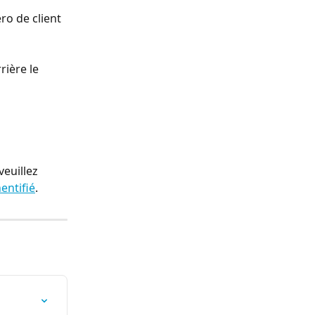
ro de client 
rière le 
euillez 
entifié
.