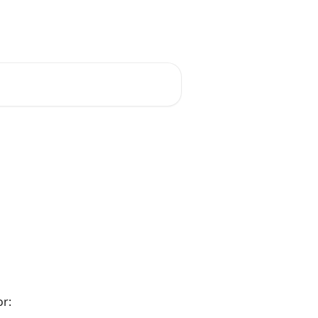
Français
or: