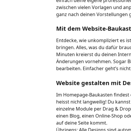
einfach deine eigene professionel
zwischen vielen Vorlagen und an
ganz nach deinen Vorstellungen g
Mit dem Website-Baukaste
Entdecke, wie unkompliziert es ist
bringen. Alles, was du dafür brauch
Minuten kreierst du deinen Interne
Änderungen vornehmen. Sogar Bild
bearbeiten. Einfacher geht’s nicht
Website gestalten mit D
Im Homepage-Baukasten findest du
heisst nicht langweilig! Du kanns
einzelne Module per Drag & Drop v
einen Blog, einen Online-Shop ode
auf deine Seite kommt.
Übrigens: Alle Designs sind automa