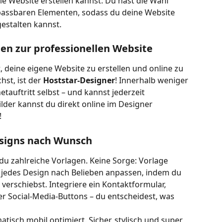
le Website erstellen kannst. Du hast die Wahl 
passbaren Elementen, sodass du deine Website 
estalten kannst.
n zur professionellen Website
, deine eigene Website zu erstellen und online zu 
st, ist der 
Hoststar-Designer
! Innerhalb weniger 
tauftritt selbst – und kannst jederzeit 
er kannst du direkt online im Designer 
!
esigns nach Wunsch
 zahlreiche Vorlagen. Keine Sorge: Vorlage 
t jedes Design nach Belieben anpassen, indem du 
erschiebst. Integriere ein Kontaktformular, 
r Social-Media-Buttons – du entscheidest, was 
tisch mobil optimiert. Sicher, stylisch und super 