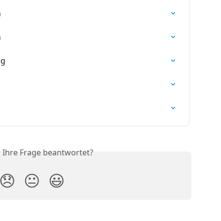
n
n
ng
s Ihre Frage beantwortet?
😞
😐
😃